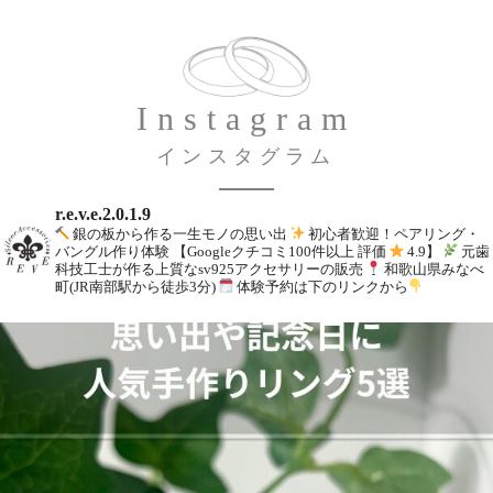
Instagram
インスタグラム
r.e.v.e.2.0.1.9
銀の板から作る一生モノの思い出
初心者歓迎！ペアリング・
バングル作り体験
【Googleクチコミ100件以上 評価
4.9】
元歯
科技工士が作る上質なsv925アクセサリーの販売
和歌山県みなべ
町(JR南部駅から徒歩3分)
体験予約は下のリンクから