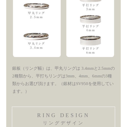
銀板（リング幅）は、甲丸リングは 3.4mmと2.5mmの
2種類から、平打ちリングは3mm、4mm、6mmの3種
類からお選び頂けます。（銀材はSV950を使用してい
ます。）
RING DESIGN
リングデザイン